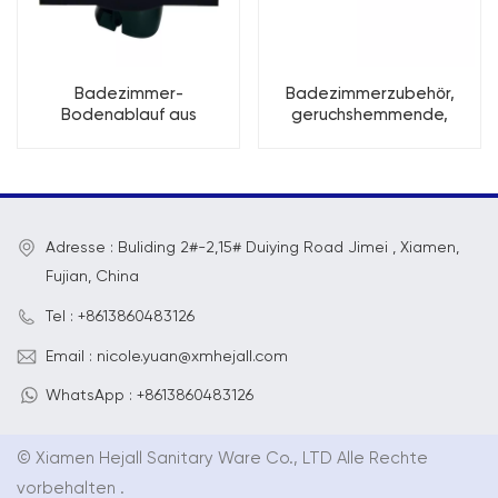
Badezimmer-
Badezimmerzubehör,
Bodenablauf aus
geruchshemmende,
geruchsneutralem
lineare Gitter-Duschrinnen
SUS201-Edelstahl
aus Edelstahl
Adresse : Buliding 2#-2,15# Duiying Road Jimei , Xiamen,
Fujian, China
Tel : +8613860483126
Email : nicole.yuan@xmhejall.com
WhatsApp : +8613860483126
© Xiamen Hejall Sanitary Ware Co., LTD Alle Rechte
vorbehalten .