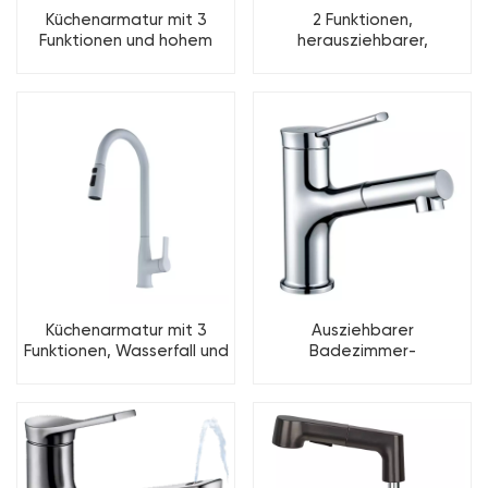
Küchenarmatur mit 3
2 Funktionen,
Funktionen und hohem
herausziehbarer,
Auslauf
hochverstellbarer, um 360
Grad drehbarer
Küchenarmatur
Küchenarmatur mit 3
Ausziehbarer
Funktionen, Wasserfall und
Badezimmer-
Doppelflügelbrause
Waschtischhahn mit
Einzelfunktion