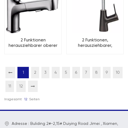
2 Funktionen
2 Funktionen,
herausziehbarer oberer
herausziehbarer,
Mund-Waschbecken-
höhenverstellbarer
Wasserhahn,
Waschbecken-
Küchenarmatur
Wasserhahn,
Küchenarmatur
1
2
3
4
5
6
7
8
9
10
11
12
Insgesamt
12
Seiten
Adresse : Buliding 2#-2,15# Duiying Road Jimei , Xiamen,