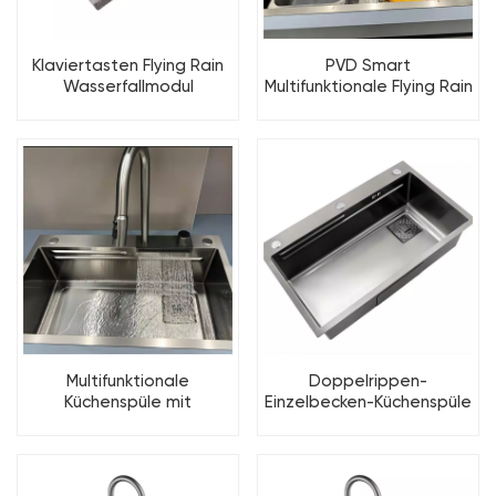
Klaviertasten Flying Rain
PVD Smart
Wasserfallmodul
Multifunktionale Flying Rain
Nanobeschichtete
Wasserfall Workstation
Küchenspüle
Küchenspüle
Multifunktionale
Doppelrippen-
Küchenspüle mit
Einzelbecken-Küchenspüle
fliegendem
mit wählbarem Zubehör
Regenwasserfall aus
gebürstetem Edelstahl