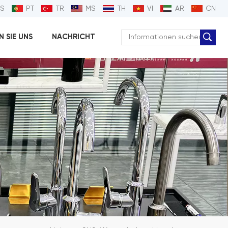
ES
PT
TR
MS
TH
VI
AR
CN
 SIE UNS
NACHRICHT