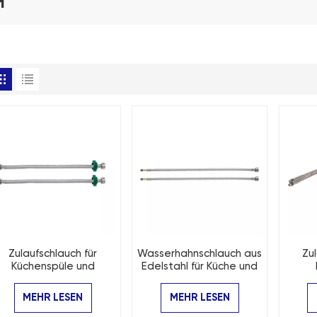
H
Zulaufschlauch für
Wasserhahnschlauch aus
Zul
Küchenspüle und
Edelstahl für Küche und
Badezimmer-
Bad
Bad
aschtischarmatur aus
MEHR LESEN
MEHR LESEN
Edelstahl