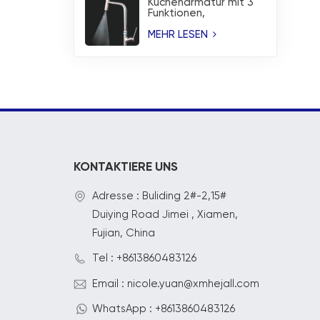
Küchenarmatur mit 3
Funktionen,
Temperaturanzeige
und Wasserfallbrause
MEHR LESEN
KONTAKTIERE UNS
Adresse : Buliding 2#-2,15#
Duiying Road Jimei , Xiamen,
Fujian, China
Tel : +8613860483126
Email : nicole.yuan@xmhejall.com
WhatsApp : +8613860483126