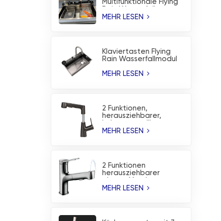
Multifunktionale Flying
Rain Wasserfall
Workstation
MEHR LESEN
Küchenspüle
Klaviertasten Flying
Rain Wasserfallmodul
Nanobeschichtete
Küchenspüle
MEHR LESEN
2 Funktionen,
herausziehbarer,
höhenverstellbarer
Waschbecken-
MEHR LESEN
Wasserhahn,
Küchenarmatur
2 Funktionen
herausziehbarer
oberer Mund-
Waschbecken-
MEHR LESEN
Wasserhahn,
Küchenarmatur