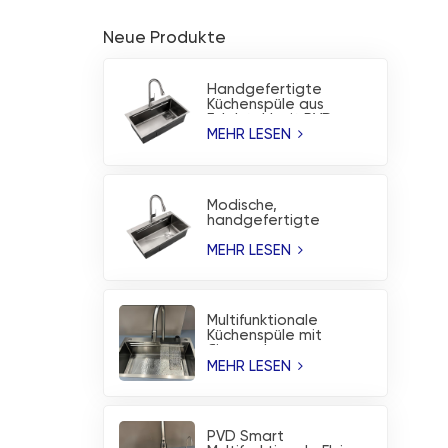
Neue Produkte
Handgefertigte
Küchenspüle aus
Edelstahl mit PVD-
Beschichtung ohne
MEHR LESEN
Beschichtung
Modische,
handgefertigte
Edelstahl-Spüle mit
korrosionsbeständiger
MEHR LESEN
PVD-Beschichtung
Multifunktionale
Küchenspüle mit
fliegendem
Regenwasserfall aus
MEHR LESEN
gebürstetem
Edelstahl
PVD Smart