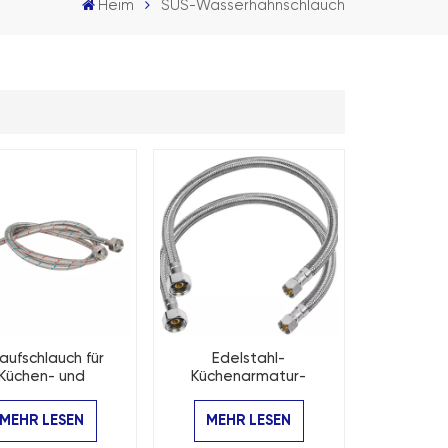
Heim
SUS-Wasserhahnschlauch
aufschlauch für
Edelstahl-
Küchen- und
Küchenarmatur-
armaturen aus
Schlauchanschluss für
Edelstahl
kleine Küchenspüle mit
MEHR LESEN
MEHR LESEN
kurzem Abstand