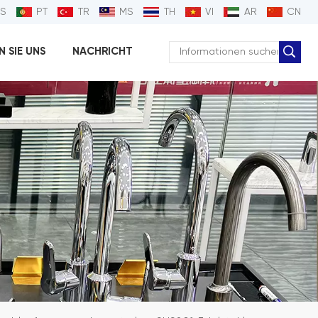
ES
PT
TR
MS
TH
VI
AR
CN
 SIE UNS
NACHRICHT