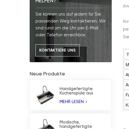
HELFEN?
zu
Sie können uns auf jedem für Sie
passenden Weg kontaktieren. Wir
In
sind rund um die Uhr per E-Mail
pe
oder Telefon erreichbar.
Si
KONTAKTIERE UNS
T
M
A
Neue Produkte
A
Handgefertigte
Küchenspüle aus
F
Edelstahl mit PVD-
Beschichtung ohne
MEHR LESEN
K
Beschichtung
Modische,
handgefertigte