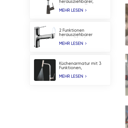
herausziehbarer,
höhenverstellbarer
Waschbecken-
MEHR LESEN
Wasserhahn,
Küchenarmatur
2 Funktionen
herausziehbarer
oberer Mund-
Waschbecken-
MEHR LESEN
Wasserhahn,
Küchenarmatur
Küchenarmatur mit 3
Funktionen,
Temperaturanzeige
und Wasserfallbrause
MEHR LESEN