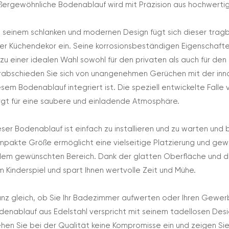
ßergewöhnliche Bodenablauf wird mit Präzision aus hochwertig
t seinem schlanken und modernen Design fügt sich dieser tra
er Küchendekor ein. Seine korrosionsbeständigen Eigenschafte
 zu einer idealen Wahl sowohl für den privaten als auch für d
rabschieden Sie sich von unangenehmen Gerüchen mit der inno
esem Bodenablauf integriert ist. Die speziell entwickelte Fall
rgt für eine saubere und einladende Atmosphäre.
eser Bodenablauf ist einfach zu installieren und zu warten und 
mpakte Größe ermöglicht eine vielseitige Platzierung und gewä
dem gewünschten Bereich. Dank der glatten Oberfläche und der
m Kinderspiel und spart Ihnen wertvolle Zeit und Mühe.
nz gleich, ob Sie Ihr Badezimmer aufwerten oder Ihren Gewe
denablauf aus Edelstahl verspricht mit seinem tadellosen Desig
hen Sie bei der Qualität keine Kompromisse ein und zeigen Sie 