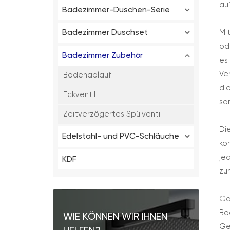
au
Badezimmer-Duschen-Serie
Mi
Badezimmer Duschset
od
Badezimmer Zubehör
es
Ve
Bodenablauf
di
Eckventil
so
Zeitverzögertes Spülventil
Di
Edelstahl- und PVC-Schläuche
ko
je
KDF
zu
Ga
Bo
WIE KÖNNEN WIR IHNEN
Ge