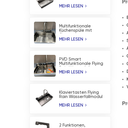
Pr
Edelstahl-Spüle mit
korrosionsbeständiger
MEHR LESEN
PVD-Beschichtung
Multifunktionale
Küchenspüle mit
fliegendem
Regenwasserfall aus
MEHR LESEN
gebürstetem
Edelstahl
PVD Smart
Multifunktionale Flying
Rain Wasserfall
Workstation
MEHR LESEN
Küchenspüle
Klaviertasten Flying
Rain Wasserfallmodul
Nanobeschichtete
Pr
Küchenspüle
MEHR LESEN
2 Funktionen,