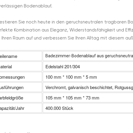
verlässigen Bodenablauf.
vestieren Sie noch heute in den geruchsneutralen tragbaren Bo
rfekte Kombination aus Eleganz, Widerstandsfähigkeit und Effi
e Ihren Raum auf und verbessern Sie Ihren Alltag mit diesem a
eilename
Badezimmer-Bodenablauf aus geruchsneutra
aterial
Edelstahl 201/304
bmessungen
100 mm * 100 mm * 5 mm
usführungen
Verchromt, galvanisch beschichtet, Rotguss
arbfeldgröße
105 mm * 105 mm * 73 mm
apazität/Jahr
400.000 Stück