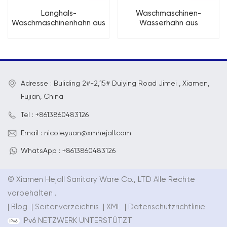
Langhals-
Waschmaschinen-
Waschmaschinenhahn aus
Wasserhahn aus
Edelstahl mit
verchromtem Edelstahl
Chrombeschichtung
Adresse : Buliding 2#-2,15# Duiying Road Jimei , Xiamen,
Fujian, China
Tel : +8613860483126
Email : nicole.yuan@xmhejall.com
WhatsApp : +8613860483126
© Xiamen Hejall Sanitary Ware Co., LTD Alle Rechte
vorbehalten .
|
Blog
|
Seitenverzeichnis
|
XML
|
Datenschutzrichtlinie
IPv6 NETZWERK UNTERSTÜTZT