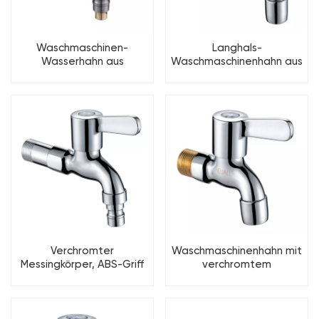
Waschmaschinen-
Langhals-
Wasserhahn aus
Waschmaschinenhahn aus
verchromtem
verchromtem Messing
Messing/Gungray
Verchromter
Waschmaschinenhahn mit
Messingkörper, ABS-Griff
verchromtem
für Waschmaschinen-
Messinggehäuse und ABS-
Wasserhahn
Griff