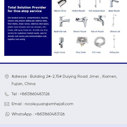
Adresse : Buliding 2#-2,15# Duiying Road Jimei , Xiamen,
Fujian, China
Tel : +8613860483126
Email : nicole.yuan@xmhejall.com
WhatsApp : +8613860483126