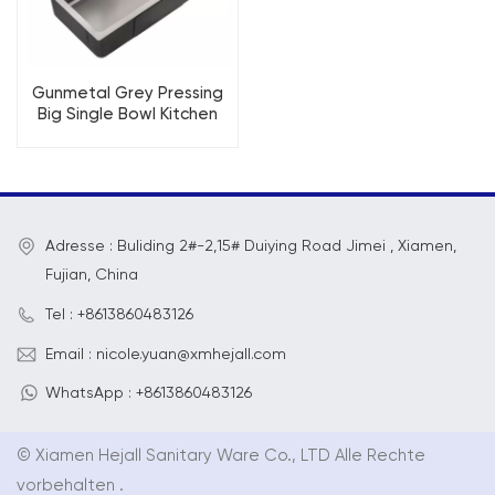
Gunmetal Grey Pressing
Big Single Bowl Kitchen
Sink
Adresse : Buliding 2#-2,15# Duiying Road Jimei , Xiamen,
Fujian, China
Tel : +8613860483126
Email : nicole.yuan@xmhejall.com
WhatsApp : +8613860483126
© Xiamen Hejall Sanitary Ware Co., LTD Alle Rechte
vorbehalten .