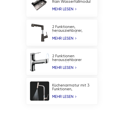
Rain Wasserfallmodul
Nanobeschichtete
Küchenspüle
MEHR LESEN
2 Funktionen,
herausziehbarer,
höhenverstellbarer
Waschbecken-
MEHR LESEN
Wasserhahn,
Küchenarmatur
2 Funktionen
herausziehbarer
oberer Mund-
Waschbecken-
MEHR LESEN
Wasserhahn,
Küchenarmatur
Küchenarmatur mit 3
Funktionen,
Temperaturanzeige
und Wasserfallbrause
MEHR LESEN