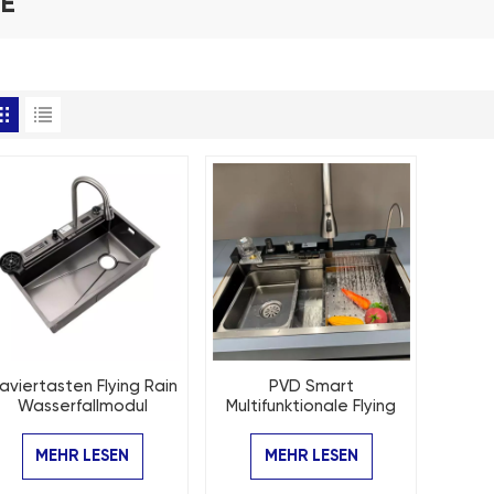
E
laviertasten Flying Rain
PVD Smart
Wasserfallmodul
Multifunktionale Flying
Nanobeschichtete
Rain Wasserfall
Küchenspüle
Workstation
MEHR LESEN
MEHR LESEN
Küchenspüle