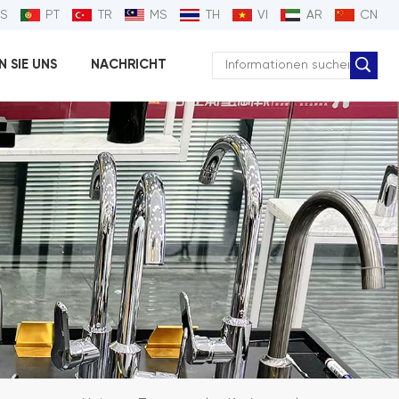
ES
PT
TR
MS
TH
VI
AR
CN
 SIE UNS
NACHRICHT