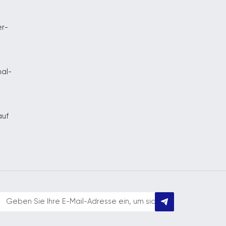
er-
nal-
auf