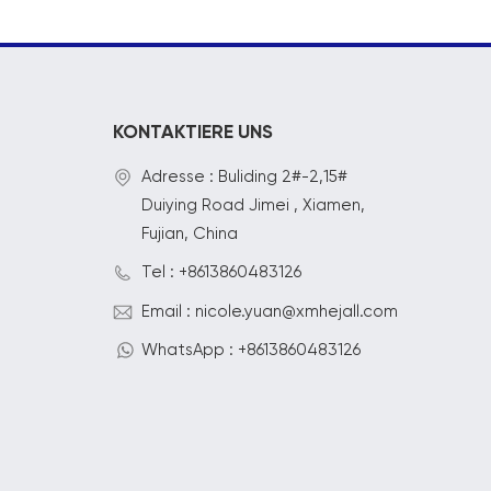
KONTAKTIERE UNS
Adresse : Buliding 2#-2,15#
Duiying Road Jimei , Xiamen,
Fujian, China
Tel : +8613860483126
Email : nicole.yuan@xmhejall.com
WhatsApp : +8613860483126