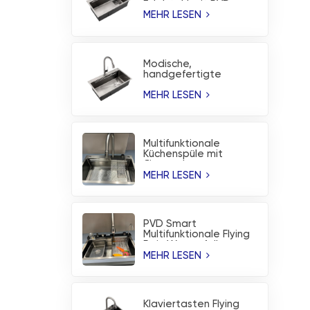
Edelstahl mit PVD-
Beschichtung ohne
MEHR LESEN
Beschichtung
Modische,
handgefertigte
Edelstahl-Spüle mit
korrosionsbeständiger
MEHR LESEN
PVD-Beschichtung
Multifunktionale
Küchenspüle mit
fliegendem
Regenwasserfall aus
MEHR LESEN
gebürstetem
Edelstahl
PVD Smart
Multifunktionale Flying
Rain Wasserfall
Workstation
MEHR LESEN
Küchenspüle
Klaviertasten Flying