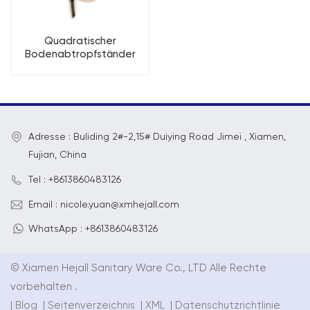
Quadratischer
Bodenabtropfständer
aus Edelstahl für Küche
und Badezimmer
Adresse : Buliding 2#-2,15# Duiying Road Jimei , Xiamen,
Fujian, China
Tel : +8613860483126
Email : nicole.yuan@xmhejall.com
WhatsApp : +8613860483126
© Xiamen Hejall Sanitary Ware Co., LTD Alle Rechte
vorbehalten .
|
Blog
|
Seitenverzeichnis
|
XML
|
Datenschutzrichtlinie