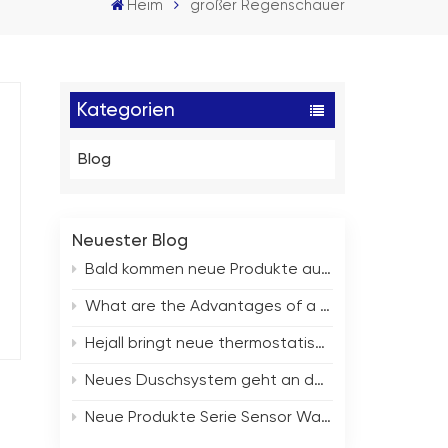
Heim
großer Regenschauer
Kategorien
Blog
Neuester Blog
Bald kommen neue Produkte auf den Markt
What are the Advantages of a Flying Rain Waterfall Sink?
Hejall bringt neue thermostatische Duscharmatur auf den Markt
Neues Duschsystem geht an den Start
Neue Produkte Serie Sensor Wasserhahn Startschuss