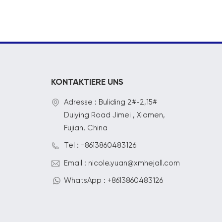
KONTAKTIERE UNS
Adresse : Buliding 2#-2,15#
Duiying Road Jimei , Xiamen,
Fujian, China
Tel : +8613860483126
Email : nicole.yuan@xmhejall.com
WhatsApp : +8613860483126