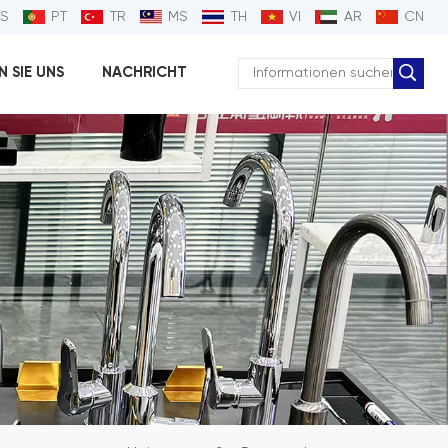
ES
PT
TR
MS
TH
VI
AR
CN
 SIE UNS
NACHRICHT