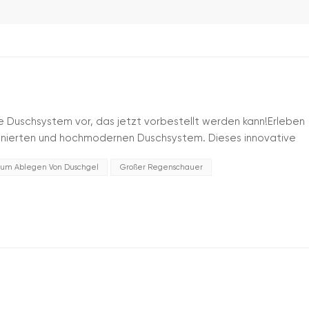
re Duschsystem vor, das jetzt vorbestellt werden kann!Erleben
finierten und hochmodernen Duschsystem. Dieses innovative
ffene Funktionalität nahtlos und wird Ihre täg...
um Ablegen Von Duschgel
Großer Regenschauer