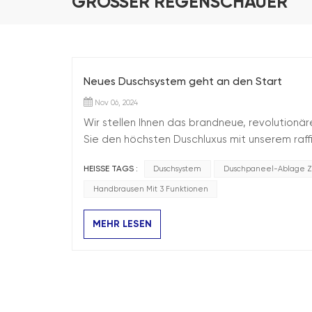
GROSSER REGENSCHAUER
Neues Duschsystem geht an den Start
Nov 06, 2024
Wir stellen Ihnen das brandneue, revolutionä
Sie den höchsten Duschluxus mit unserem raf
Produkt vereint stilvolles Design und unübertro
HEISSE TAGS :
Duschsystem
Duschpaneel-Ablage Z
Handbrausen Mit 3 Funktionen
MEHR LESEN