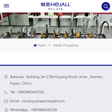
Heim
Heiße Produkte
Adresse : Buliding 2#-2,15# Duiying Road Jimei , Xiamen,
Fujian, China
Tel : +8613860483126
Email : nicole.yuan@xmhejall.com
WhatsApp : +8613860483126