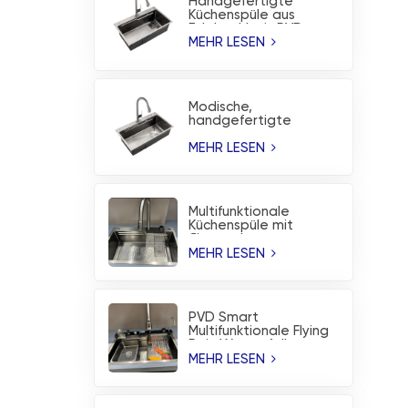
Handgefertigte
Küchenspüle aus
Edelstahl mit PVD-
Beschichtung ohne
MEHR LESEN
Beschichtung
Modische,
handgefertigte
Edelstahl-Spüle mit
korrosionsbeständiger
MEHR LESEN
PVD-Beschichtung
Multifunktionale
Küchenspüle mit
fliegendem
Regenwasserfall aus
MEHR LESEN
gebürstetem
Edelstahl
PVD Smart
Multifunktionale Flying
Rain Wasserfall
Workstation
MEHR LESEN
Küchenspüle