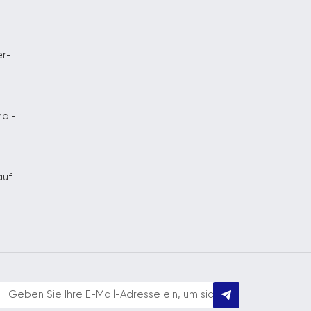
er-
nal-
auf