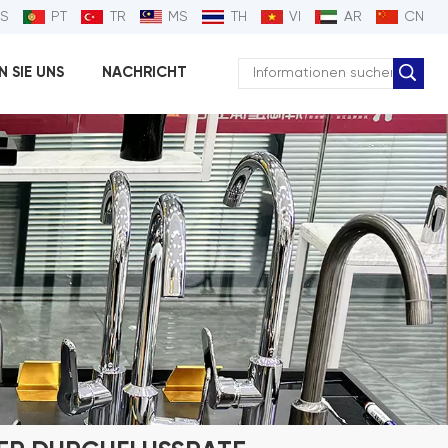
ES
PT
TR
MS
TH
VI
AR
CN
 SIE UNS
NACHRICHT