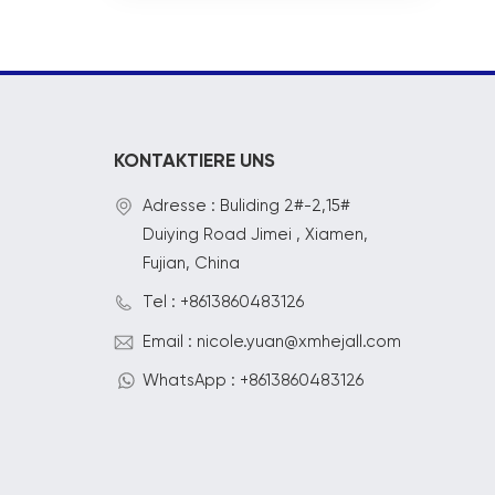
KONTAKTIERE UNS
Adresse : Buliding 2#-2,15#
Duiying Road Jimei , Xiamen,
Fujian, China
Tel : +8613860483126
Email : nicole.yuan@xmhejall.com
WhatsApp : +8613860483126