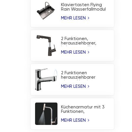
Klaviertasten Flying
Rain Wasserfallmodul
Nanobeschichtete
Küchenspüle
MEHR LESEN
2 Funktionen,
herausziehbarer,
höhenverstellbarer
Waschbecken-
MEHR LESEN
Wasserhahn,
Küchenarmatur
2 Funktionen
herausziehbarer
oberer Mund-
Waschbecken-
MEHR LESEN
Wasserhahn,
Küchenarmatur
Küchenarmatur mit 3
Funktionen,
Temperaturanzeige
und Wasserfallbrause
MEHR LESEN