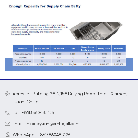
Adresse : Buliding 2#-2,15# Duiying Road Jimei , Xiamen,
Fujian, China
Tel : +8613860483126
Email : nicole.yuan@xmhejall.com
WhatsApp : +8613860483126