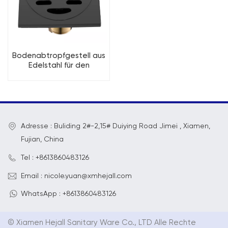
Bodenabtropfgestell aus
Edelstahl für den
Innenbereich der Küche
und des Badezimmers
Adresse : Buliding 2#-2,15# Duiying Road Jimei , Xiamen,
Fujian, China
Tel : +8613860483126
Email : nicole.yuan@xmhejall.com
WhatsApp : +8613860483126
© Xiamen Hejall Sanitary Ware Co., LTD Alle Rechte