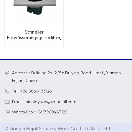
Schneller
Entwässerungsgitterfilter,
geruchshemmender
quadratischer
Duschabfluss aus
Edelstahl
Adresse : Buliding 2#-2,15# Duiying Road Jimei , Xiamen,
Fujian, China
Tel : +8613860483126
Email : nicole.yuan@xmhejall.com
WhatsApp : +8613860483126
© Xiamen Hejall Sanitary Ware Co., LTD Alle Rechte