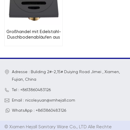
Großhandel mit Edelstahl-
Duschbodenabläufen aus
China
Adresse : Buliding 2#-2,15# Duiying Road Jimei , Xiamen,
Fujian, China
Tel : +8613860483126
Email : nicole.yuan@xmhejall.com
WhatsApp : +8613860483126
© Xiamen Hejall Sanitary Ware Co., LTD Alle Rechte