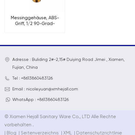
Messinggehäuse, ABS-
Griff, 1/2 90-Grad-
Winkelventil
Adresse : Buliding 2#-2,15# Duiying Road Jimei , Xiamen,
Fujian, China
Tel : +8613860483126
Email : nicole.yuan@xmhejall.com
WhatsApp : +8613860483126
© Xiamen Hejall Sanitary Ware Co., LTD Alle Rechte
vorbehalten .
|
Blog
|
Seitenverzeichnis
|
XML
|
Datenschutzrichtlinie