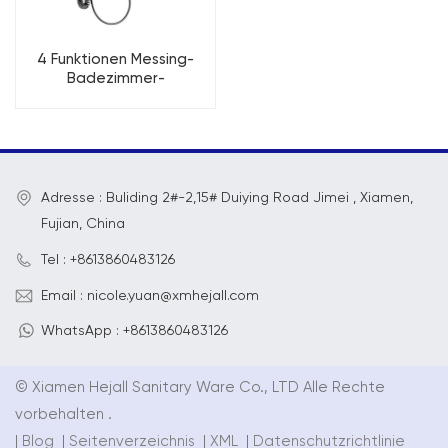
4 Funktionen Messing-
Badezimmer-
Klaviertasten-
Duschsystem
Adresse : Buliding 2#-2,15# Duiying Road Jimei , Xiamen,
Fujian, China
Tel : +8613860483126
Email : nicole.yuan@xmhejall.com
WhatsApp : +8613860483126
© Xiamen Hejall Sanitary Ware Co., LTD Alle Rechte
vorbehalten .
|
Blog
|
Seitenverzeichnis
|
XML
|
Datenschutzrichtlinie