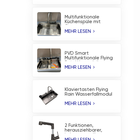
Multifunktionale
Küchenspüle mit
fliegendem
Regenwasserfall aus
MEHR LESEN
gebürstetem
Edelstahl
PVD Smart
Multifunktionale Flying
Rain Wasserfall
Workstation
MEHR LESEN
Küchenspüle
Klaviertasten Flying
Rain Wasserfallmodul
Nanobeschichtete
Küchenspüle
MEHR LESEN
2 Funktionen,
herausziehbarer,
höhenverstellbarer
Waschbecken-
MEHR LESEN