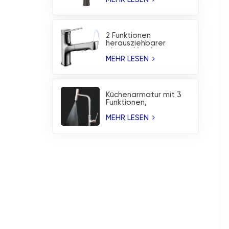
Wasserhahn,
Küchenarmatur
2 Funktionen
herausziehbarer
oberer Mund-
Waschbecken-
MEHR LESEN
Wasserhahn,
Küchenarmatur
Küchenarmatur mit 3
Funktionen,
Temperaturanzeige
und Wasserfallbrause
MEHR LESEN