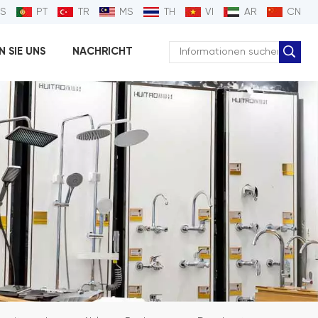
ES
PT
TR
MS
TH
VI
AR
CN
 SIE UNS
NACHRICHT