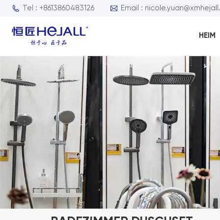
Tel : +8613860483126
Email : nicole.yuan@xmhejal
HEIM
Wasserhahn für Waschmaschine