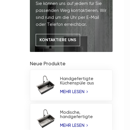
Sie können uns auf jedem für Sie
passenden Weg kontaktieren. Wir
sind rund um die Uhr per E-Mail
oder Telefon erreichbar.
KONTAKTIERE UNS
Neue Produkte
Handgefertigte
Küchenspüle aus
Edelstahl mit PVD-
Beschichtung ohne
MEHR LESEN
Beschichtung
Modische,
handgefertigte
Edelstahl-Spüle mit
korrosionsbeständiger
MEHR LESEN
PVD-Beschichtung