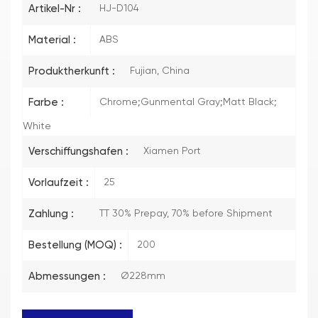
Artikel-Nr :
HJ-D104
Material :
ABS
Produktherkunft :
Fujian, China
Farbe :
Chrome;Gunmental Gray;Matt Black;
White
Verschiffungshafen :
Xiamen Port
Vorlaufzeit :
25
Zahlung :
TT 30% Prepay, 70% before Shipment
Bestellung (MOQ) :
200
Abmessungen :
Ø228mm