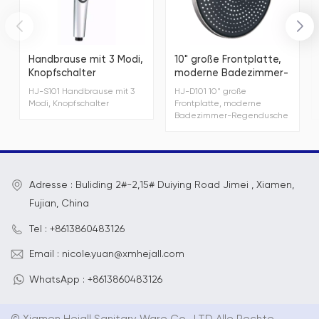
Handbrause mit 3 Modi,
10" große Frontplatte,
Knopfschalter
moderne Badezimmer-
Regendusche
HJ-S101 Handbrause mit 3
HJ-D101 10" große
Modi, Knopfschalter
Frontplatte, moderne
Badezimmer-Regendusche
Adresse : Buliding 2#-2,15# Duiying Road Jimei , Xiamen,
Fujian, China
Tel : +8613860483126
Email : nicole.yuan@xmhejall.com
WhatsApp : +8613860483126